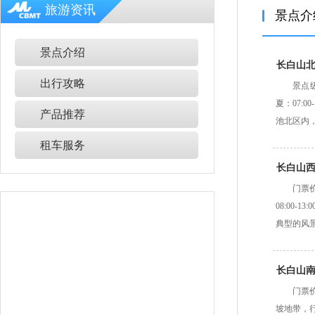
旅游资讯
景点介
景点介绍
长白山
出行攻略
景点级
夏：07:
产品推荐
池北区内
租车服务
长白山
门票价
08:00
典型的风
长白山
门票价
坡地带，