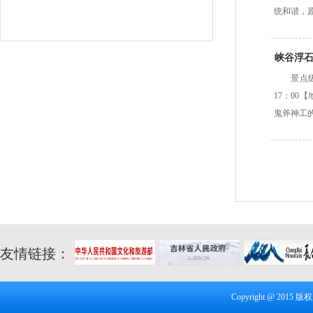
统和谐，
峡谷浮
景点级
17：00
鬼斧神工
友情链接：
Copyright @ 20