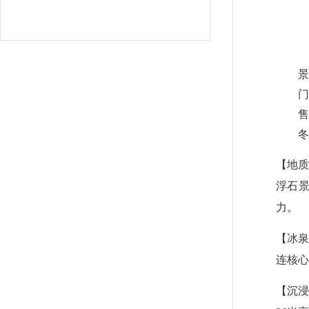
景
门
售
冬
【地质
浮石
力。
【冰泉
连核心
【沉浸