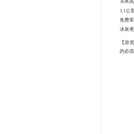
36米
3.1
免费茶
冰泉煮
【游览
的必选