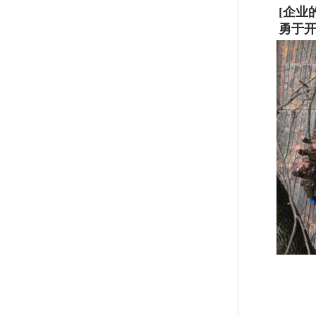
[企业
勇于开