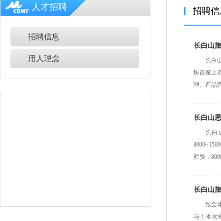
人才招聘
招聘信
招聘信息
长白山
用人理念
长白
块首家上
理、产品
长白山
长白
8000~
薪资：80
长白山旅
致全
与！本次