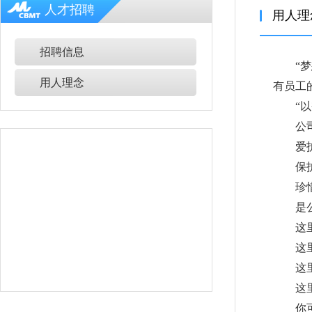
人才招聘
用人理
招聘信息
“
用人理念
有员工
“以奋
公司一
爱护
保护
珍惜
是公
这里有
这里有
这里有
这里有
你可以