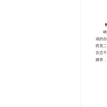
鸭
峡谷
成的自
西宽二
百态千
媲美，