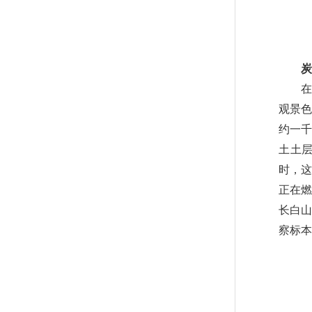
炭
在鸭
观景
约一千
土土
时，这
正在燃
长白山
察标本