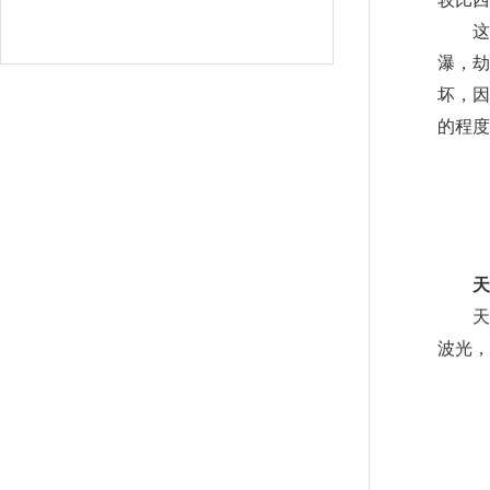
较比西
这里
瀑，劫
坏，
的程度
天
天池
波光，