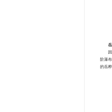
岳桦
因在
阶瀑布
的岳桦