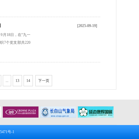
日
[2025-09-19]
月18日，在“九一
7个党支部共220
...
13
14
下一页
5471号-1