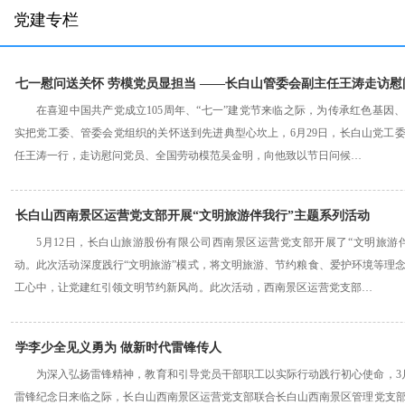
党建专栏
七一慰问送关怀 劳模党员显担当 ——长白山管委会副主任王涛走访
在喜迎中国共产党成立105周年、“七一”建党节来临之际，为传承红色基因
实把党工委、管委会党组织的关怀送到先进典型心坎上，6月29日，长白山党工
任王涛一行，走访慰问党员、全国劳动模范吴金明，向他致以节日问候…
长白山西南景区运营党支部开展“文明旅游伴我行”主题系列活动
5月12日，长白山旅游股份有限公司西南景区运营党支部开展了“文明旅游
动。此次活动深度践行“文明旅游”模式，将文明旅游、节约粮食、爱护环境等理
工心中，让党建红引领文明节约新风尚。此次活动，西南景区运营党支部…
学李少全见义勇为 做新时代雷锋传人
为深入弘扬雷锋精神，教育和引导党员干部职工以实际行动践行初心使命，3月
雷锋纪念日来临之际，长白山西南景区运营党支部联合长白山西南景区管理党支