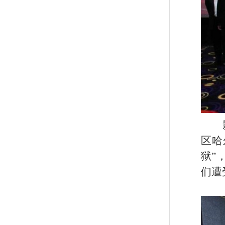
区哈
狱
”
们遭