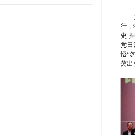
行，
史 
党日
悟
“
荡出