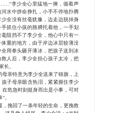
……”李少全心里猛地一揪，循着声
的河水中拼命挣扎，小手不停地扑腾
李少全没有丝毫犹豫，边走边脱掉身
一手抓住小孩的胳膊托着他，一手划
丝毫阻挡不了李少全，他心中只有一
子体重的地方，由于岸边冰层较薄没
少全用拳头砸开薄冰，把孩子送到冰
功救人后，李少全担心孩子太冷，把
家长。
的母亲特意为李少全送来了锦旗，上
”。孩子母亲眼含热泪，紧紧握住李少
，在危急时刻挺身而出是小事，可对
事”。
援，挽回了一条年轻的生命，更挽救