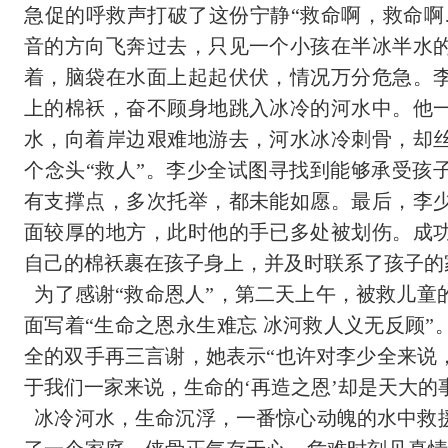
急促的呼救声打破了这份宁静“救命啊，救命啊
音的方向飞奔过去，只见一个小孩在半冰半水
着，脑袋在水面上起起伏伏，情况万分危急。
上的棉袄，奋不顾身地跳入冰冷的河水中。他
水，向着岸边艰难地游去，河水冰冷刺骨，却
个念头“救人”。李少全试图寻找到能够承受孩
有支撑点，多次托举，都未能如愿。最后，李
面较厚的地方，此时他的手已多处被划伤。成
自己的棉袄裹在孩子身上，并及时联系了孩子的
为了感谢“救命恩人”，第二天上午，被救儿童
面写着“生命之恩永生难忘 冰河救人义无反顾
全的双手再三言谢，她表示“也许对李少全来说
于我们一家来说，生命的‘再造之恩’却是天大的
冰冷河水，生命沉浮，一番惊心动魄的水中救