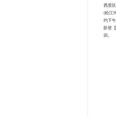
西景区
(松江
约下午
阶登
回。