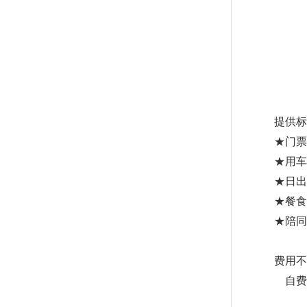
提供标
★门票
★用
★日出
★餐食
★陪同
费用不
自费