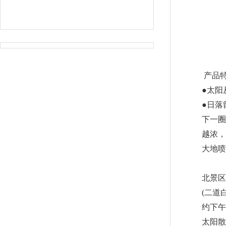
产品
●太阳
●日落
下一圈
越浓，
大地喷出
北景区
(二道
约下午
太阳散