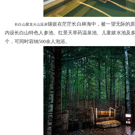
镶嵌在茫茫长白林海中，被一望无际的原
长白山聚龙火山温泉
内设长白山特色人参池、红景天草药温泉池、儿童嬉水池及多功
个，可同时容纳500余人泡浴。