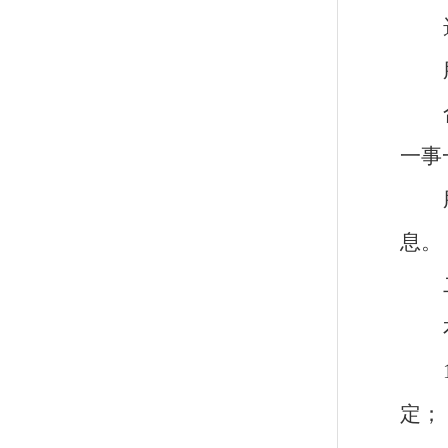
一
事
息
。
定；