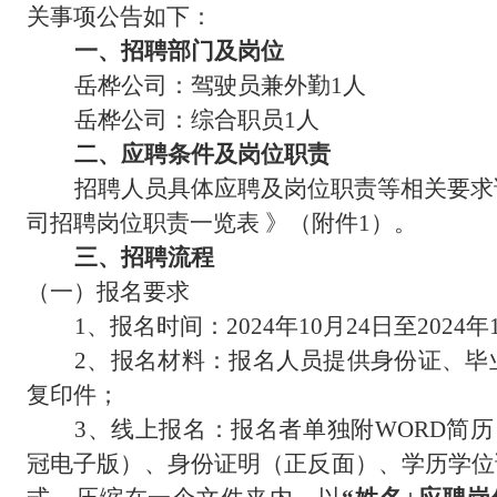
关事项公告如下：
一、
招聘部门及岗位
岳桦公司：驾驶员兼外勤
1人
岳桦公司：综合职员
1人
二、
应聘条件及岗位职责
招聘人员具体
应聘
及
岗位
职责等相关要求
司招聘岗位职责一览表
》
（
附件
1
）
。
三、
招聘流程
（一）
报名要求
1、
报名时间：
202
4
年
10
月
24
日至
202
4
年
2、
报名材料：报名人员提供身份证、毕
复印件；
3、
线上报名：报名者单独附
WORD简
冠电子版）、身份证明（正反面）、学历学位