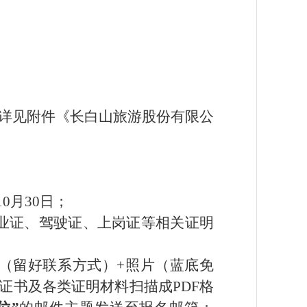
详见附
件
《
长白山旅游股份有限公
10
月
30
日；
业证、驾驶证、上岗证等相关证明
历（留好联系方式）+照片（蓝底免
证书
及
各类证明材料扫描成
PDF格