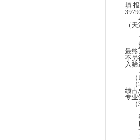
填
3979
（天
最终
不另
入筛
（
（
绩占
专业
（