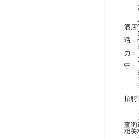
酒店
话，
力；
守
；
招聘
查询
相关