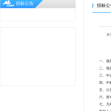
招标公告
招标公
放
一、项目
二、项
三、中
四、中
五、公
六、发
七、凡