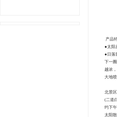
产品
●太阳
●日落
下一圈
越浓，
大地喷出
北景区
(二道
约下午
太阳散