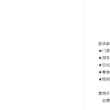
提供标
★门票
★用
★日出
★餐食
★陪同
费用不
自费