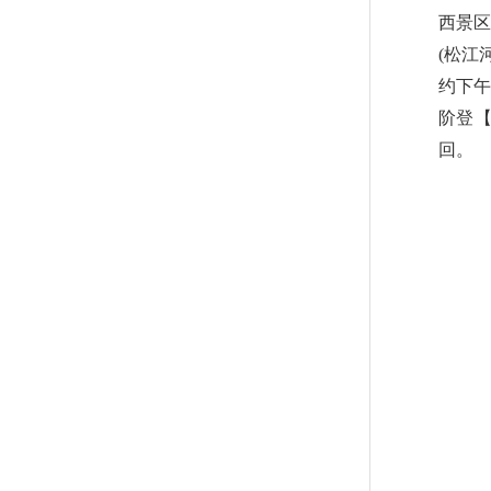
西景区
(松江
约下午
阶登
回。